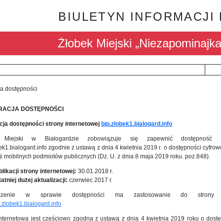
BIULETYN INFORMACJI
Żłobek Miejski „Niezapominajka
ja dostępności
RACJA DOSTĘPNOŚCI
cja dostępności strony internetowej
bip.zlobek1.bialogard.info
 Miejski w Białogardzie zobowiązuje się zapewnić dostępność st
ek1.bialogard.info zgodnie z ustawą z dnia 4 kwietnia 2019 r. o dostępności cyfrow
cji mobilnych podmiotów publicznych (Dz. U. z dnia 8 maja 2019 roku. poz.848).
likacji strony internetowej:
30.01.2018 r.
atniej dużej aktualizacji:
czerwiec 2017 r.
dczenie w sprawie dostępności ma zastosowanie do strony 
ip.zlobek1.bialogard.info
internetowa jest częściowo zgodna z ustawą z dnia 4 kwietnia 2019 roku o dostę