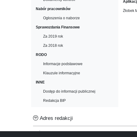
Aplikac
Nabór pracowników
Żłobek M
Ogłoszenia o naborze
Sprawozdania Finansowe
Za 2019 rok
Za 2018 rok
RODO
Informacje podstawowe
Klauzule informacyjne
INNE
Dostęp do informacji publicznej
Redakcja BIP
Adres redakcji
Żłobek Miejski „Niezapominajka” w Białogardzie