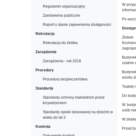
W przyp
Regulamin organizacyjny
informac
Zamówienia publiczne
Po wycz
Raport o stanie zapewnienia dostępności
Dostępn
Rekrutacja
Żłobek
Rekrutacja do żłobka
Kochano
zagospo
Zarządzenia
Budynek
Zarządzenia - rok 2018
szatnie 
Procedury
Budynek
wózku do
Procedury bezpieczeństwa
Toalety
Standardy
Do budy
Standardy ochrony małoletnich przed
krzywdzeniem
W budyn
osób ni
Standardy opieki stosowanej na dziećmi w
wieku do lat 3
W żłobku
Kontrola
Przed b
Dokumenty kontroli