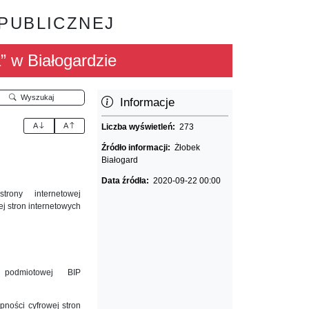
 PUBLICZNEJ
” w Białogardzie
Wyszukaj
Informacje
A
A
Liczba wyświetleń:
273
Źródło informacji:
Żłobek
Białogard
Data źródła:
2020-09-22 00:00
rony internetowej
ej stron internetowych
podmiotowej BIP
pności cyfrowej stron