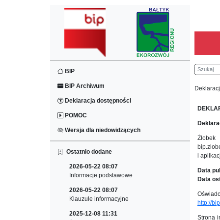
Szukaj
BIP
BIP Archiwum
Deklarac
Deklaracja dostępności
DEKLA
POMOC
Deklara
Wersja dla niedowidzących
Żłobek
bip.zlob
Ostatnio dodane
i aplika
2026-05-22 08:07
Data pub
Informacje podstawowe
Data ost
2026-05-22 08:07
Oświa
Klauzule informacyjne
http://b
2025-12-08 11:31
Strona 