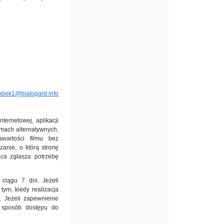
obek1@bialogard.info
ernetowej, aplikacji
rmach alternatywnych,
wartości filmu bez
anie, o którą stronę
ąca zgłasza potrzebę
 ciągu 7 dni. Jeżeli
tym, kiedy realizacja
. Jeżeli zapewnienie
y sposób dostępu do