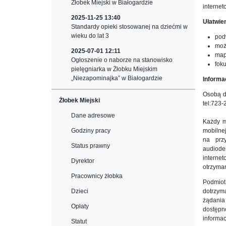
Żłobek Miejski w Białogardzie
internet
2025-11-25 13:40
Ułatwie
Standardy opieki stosowanej na dziećmi w
wieku do lat 3
pod
możl
2025-07-01 12:11
map
Ogłoszenie o naborze na stanowisko
fok
pielęgniarka w Żłobku Miejskim
„Niezapominajka” w Białogardzie
Informa
Osobą do
Żłobek Miejski
tel:723
Dane adresowe
Każdy m
Godziny pracy
mobilne
na prz
Status prawny
audiode
interne
Dyrektor
otrzyman
Pracownicy żłobka
Podmiot
Dzieci
dotrzyma
żądania
Opłaty
dostępn
informacj
Statut