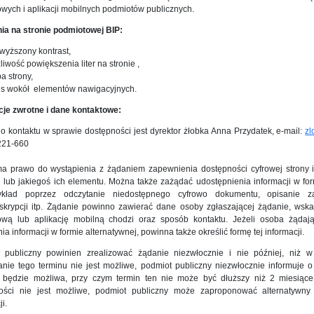
owych i aplikacji mobilnych podmiotów publicznych.
nia na stronie podmiotowej BIP:
wyższony kontrast,
iwość powiększenia liter na stronie ,
a strony,
us wokół elementów nawigacyjnych.
cje zwrotne i dane kontaktowe:
 kontaktu w sprawie dostępności jest dyrektor żłobka Anna Przydatek, e-mail:
zl
-221-660
a prawo do wystąpienia z żądaniem zapewnienia dostępności cyfrowej strony int
j lub jakiegoś ich elementu. Można także zażądać udostępnienia informacji w fo
ykład poprzez odczytanie niedostępnego cyfrowo dokumentu, opisanie za
skrypcji itp. Żądanie powinno zawierać dane osoby zgłaszającej żądanie, wskaz
tową lub aplikację mobilną chodzi oraz sposób kontaktu. Jeżeli osoba żądaj
ia informacji w formie alternatywnej, powinna także określić formę tej informacji.
 publiczny powinien zrealizować żądanie niezwłocznie i nie później, niż w
nie tego terminu nie jest możliwe, podmiot publiczny niezwłocznie informuje o 
 będzie możliwa, przy czym termin ten nie może być dłuższy niż 2 miesiące
ości nie jest możliwe, podmiot publiczny może zaproponować alternatywn
i.