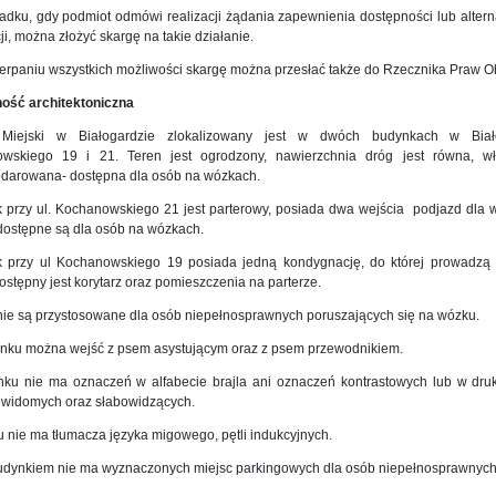
adku, gdy podmiot odmówi realizacji żądania zapewnienia dostępności lub alter
ji, można złożyć skargę na takie działanie.
erpaniu wszystkich możliwości skargę można przesłać także do Rzecznika Praw O
ość architektoniczna
 Miejski w Białogardzie zlokalizowany jest w dwóch budynkach w Biało
wskiego 19 i 21. Teren jest ogrodzony, nawierzchnia dróg jest równa, wł
darowana- dostępna dla osób na wózkach.
 przy ul. Kochanowskiego 21 jest parterowy, posiada dwa wejścia podjazd dla w
dostępne są dla osób na wózkach.
 przy ul Kochanowskiego 19 posiada jedną kondygnację, do której prowadzą 
stępny jest korytarz oraz pomieszczenia na parterze.
 nie są przystosowane dla osób niepełnosprawnych poruszających się na wózku.
nku można wejść z psem asystującym oraz z psem przewodnikiem.
ku nie ma oznaczeń w alfabecie brajla ani oznaczeń kontrastowych lub w dr
ewidomych oraz słabowidzących.
 nie ma tłumacza języka migowego, pętli indukcyjnych.
udynkiem nie ma wyznaczonych miejsc parkingowych dla osób niepełnosprawnych